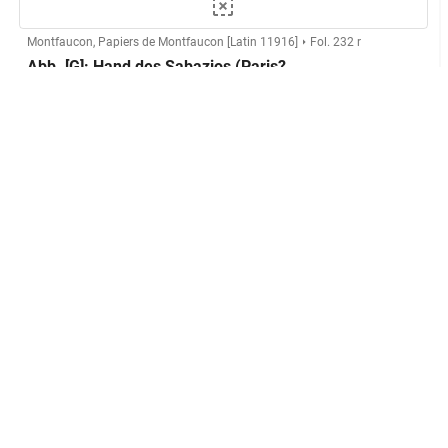
Montfaucon, Papiers de Montfaucon [Latin 11916]
Fol. 232 r
Abb. [G]: Hand des Sabazios (Paris?
London?)
Herstellung
Kupferstecher:in:
Anonymer Kupferstecher (Montfaucon,
L'antiquité expliquée)
GND
Technik:
Kupferstich
Klassifikation und Beschreibung
GND
Sachbegriff:
Grafik
GND
Klassifikation:
Druckgrafik
GND
Probedruck
Inschriften:
S. Genevieve
unten mittig
Platzierung: