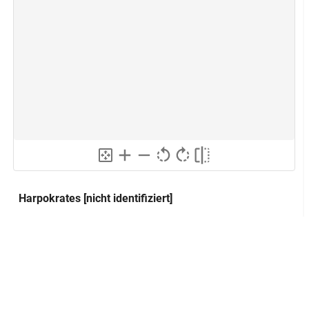
Harpokrates [nicht identifiziert]
Hor-pa-chered
Alternativer Titel:
Horus-Kind