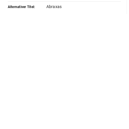
Abraxas
Alternativer Titel:
Montfaucon
Quelle:
Lokalisierung
GND
Standort:
Milet
Herstellung
GND
Ort:
Milet
Klassifikation und Beschreibung
GND
Sachbegriff:
Plastik
GND
Klassifikation:
Flachrelief
GND
Graffito
GND
Inschrift