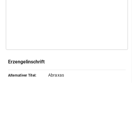
Erzengelinschrift
Abraxas
Alternativer Titel:
Montfaucon
Quelle:
Lokalisierung
GND
Standort:
Milet
Herstellung