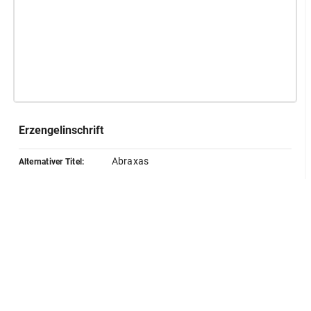
Erzengelinschrift
Abraxas
Alternativer Titel:
Montfaucon
Quelle:
Lokalisierung
GND
Standort:
Milet
Herstellung