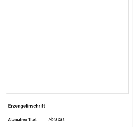
Erzengelinschrift
Abraxas
Alternativer Titel:
Montfaucon
Quelle: