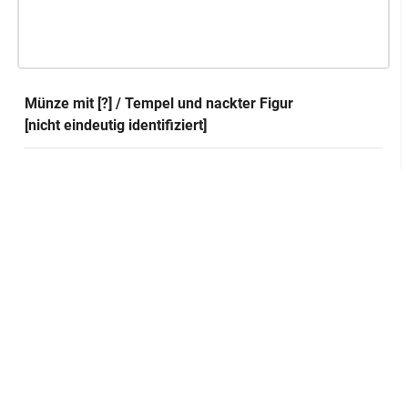
Münze mit [?] / Tempel und nackter Figur
[nicht eindeutig identifiziert]
Herstellung
GND
Ort:
Delphi
GND
Technik:
Münzprägung
Klassifikation und Beschreibung
GND
Sachbegriff:
Geld
GND
Klassifikation:
Münze
Inschriften:
ΔΕΛΦΩΝ
Rückseite
Platzierung: