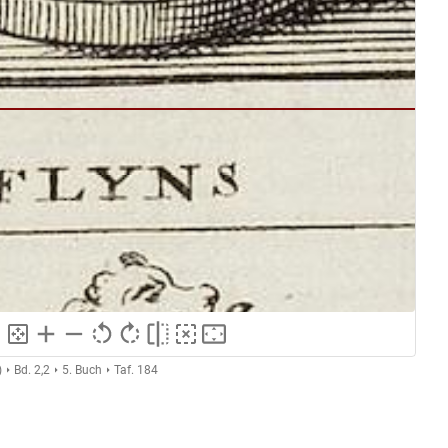
)
Bd. 2,2
5. Buch
Taf. 184