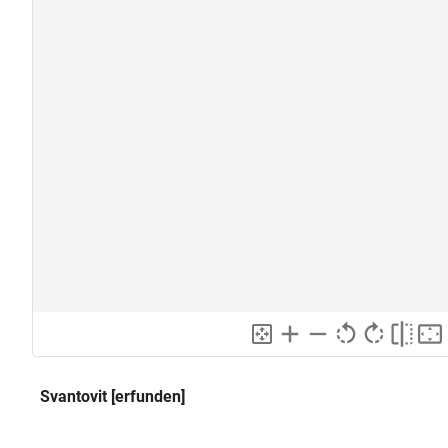
Svantovit [erfunden]
Святовит
Alternativer Titel: