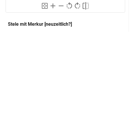
Stele mit Merkur [neuzeitlich?]
Lokalisierung
GND
Sammlung:
Musée Départemental de l'Oise
Inventarnummer:
?
Klassifikation und Beschreibung
GND
Sachbegriff:
Plastik
GND
Klassifikation:
Inschrift
GND
Relief
Inschriften:
SACRVM
MERCVRIO AVGVSTO
C IVLIVS HEALISSVS V.L.S.M.
Vorderseite, Giebelfeld
Platzierung: