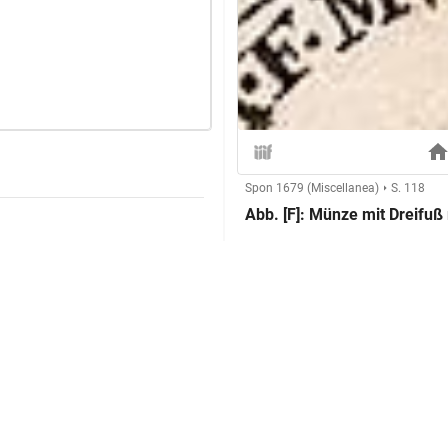
Spon 1679 (Miscellanea)
S. 118
Abb. [F]: Münze mit Dreifuß 
Herstellung
Technik:
Klassifikation und Beschreibu
Sachbegriff:
Klassifikation: