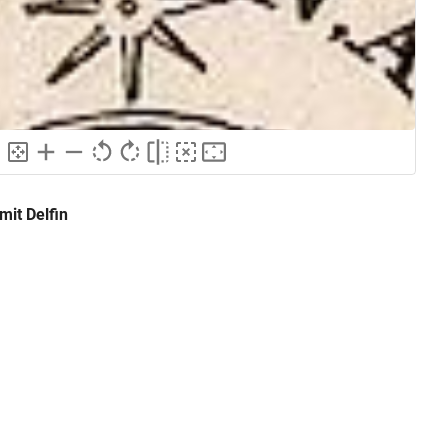
mit Delfin
GND
Kupferstich
ng
GND
Grafik
GND
Druckgrafik