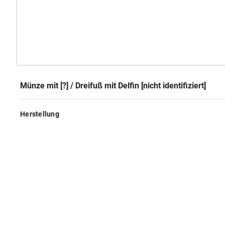
Münze mit [?] / Dreifuß mit Delfin [nicht identifiziert]
Herstellung
GND
Technik:
Münzprägung
Klassifikation und Beschreibung
GND
Sachbegriff:
Geld
GND
Klassifikation:
Münze
Inschriften:
PONT MAX TR POT AVG VR
Rückseite
Platzierung: