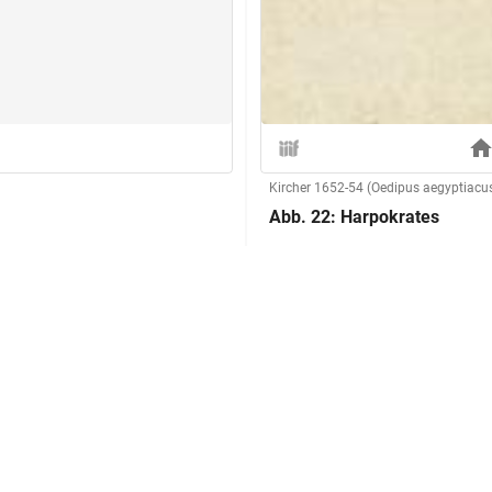
Kircher 1652-54 (Oedipus aegyptiacu
Abb. 22: Harpokrates
Herstellung
Technik:
Klassifikation und Beschreibu
mae tabulae aeneae explicatio)
Sachbegriff:
Klassifikation:
auf einer Basis, Füllhorn