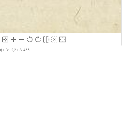
s)
Bd. 2,2
S. 465
GND
Holzschnitt
ng
GND
Grafik
GND
Druckgrafik