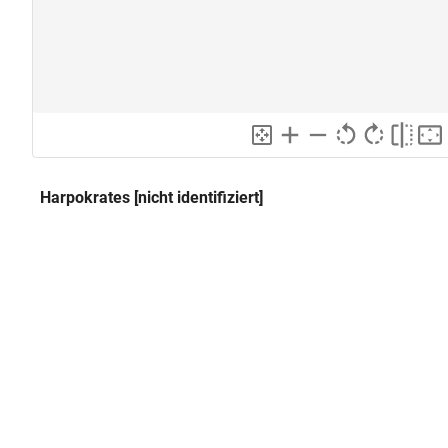
Harpokrates [nicht identifiziert]
Klassifikation und Beschreibung
GND
Sachbegriff:
Kunsthandwerk
GND
Klassifikation:
Amulett
GND
Statuette
nach Pignoria 1605 (Vetustissi
Beschreibung:
Taf. [2], Abb. [I]
Figur des Harpokrates, stehend 