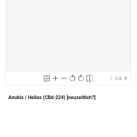
1
/
2
Anubis / Helios (CBd-224) [neuzeitlich?]
Abraxas
Alternativer Titel:
Montfaucon
Quelle: