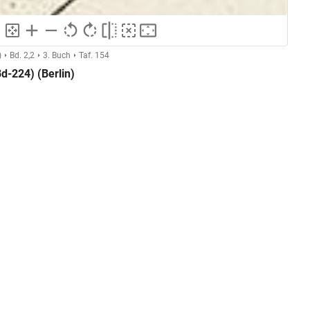
)
Bd. 2,2
3. Buch
Taf. 154
Bd-224) (Berlin)
Anonymer Kupferstecher (Montfaucon, L'antiquité expliquée)
GND
Kupferstich
ng
GND
Grafik
GND
Druckgrafik
Chifflet
unten mittig
Platzierung:
Quellenangabe
Anmerkung:
Abbildung der Gemme mit Anubis / Helios (CBd-224) (Berlin,