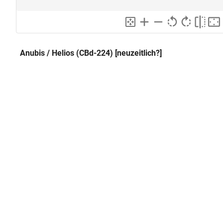
Anubis / Helios (CBd-224) [neuzeitlich?]
Abraxas
Alternativer Titel:
Montfaucon
Quelle:
Lokalisierung
Sammlung:
Ägyptisches Museum und Papy
Inventarnummer:
ÄM 9847
Herstellung
Datierung:
1. Jh. n. Chr.
GND
Technik:
Steinschneidekunst