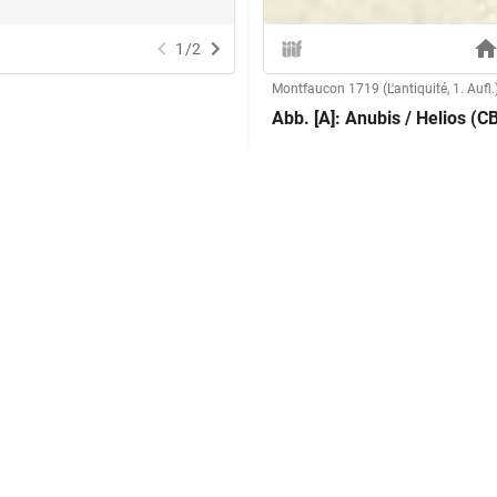
1
/
2
Montfaucon 1719 (L'antiquité, 1. Aufl.
Abb. [A]: Anubis / Helios (C
Herstellung
Kupferstecher:in:
Technik:
Klassifikation und Beschreibu
GND
russammlung Berlin
Sachbegriff:
Klassifikation:
Inschriften: