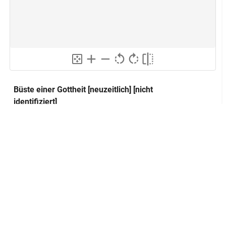
Büste einer Gottheit [neuzeitlich] [nicht
identifiziert]
Abraxas
Alternativer Titel:
Montfaucon
Quelle:
Herstellung
GND
Technik:
Steinschneidekunst
Klassifikation und Beschreibung