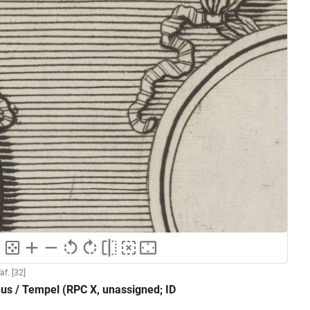
af. [32]
us / Tempel (RPC X, unassigned; ID