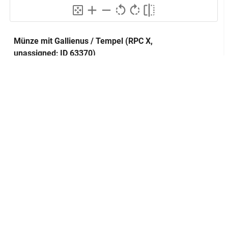
Münze mit Gallienus / Tempel (RPC X,
unassigned; ID 63370)
Herstellung
Datierung:
260 n. Chr. - 268 n. Chr.
GND
Ort:
Pisidien
GND
Technik:
Münzprägung
Klassifikation und Beschreibung
GND
Sachbegriff:
Geld
GND
Klassifikation:
Münze
Inschriften:
ΑΥΤ Κ Π Λ ΓΑΛΛΙΗΝ
Vorderseite
Platzierung:
Legende
Anmerkung: