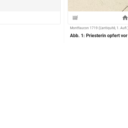
Montfaucon 1719 (L'antiquité, 1. Aufl.
Abb. 1: Priesterin opfert v
Herstellung
Kupferstecher:in:
Technik:
mit den sogenannten Symmachi-
Klassifikation und Beschreibu
rt Alan Cameron, dass die
ontfaucon abbildet, aus
t wie die beiden stammt. Die
Sachbegriff:
rift verschwand im Laufe der
Klassifikation:
 des Monogramms in dem Kreis
Inschriften:
 der Inschrift am Gebälk sind
ischen Zeit durchgeführt