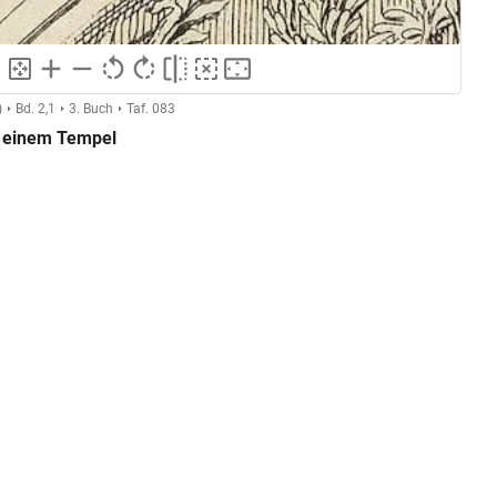
)
Bd. 2,1
3. Buch
Taf. 083
or einem Tempel
Anonymer Kupferstecher (Montfaucon, L'antiquité expliquée)
GND
Kupferstich
ng
GND
Grafik
GND
Druckgrafik
M. l'A. Fauvel
unten mittig
Platzierung:
Quellenangabe/Aufbewahrungsort, Sammlung
Anmerkung: