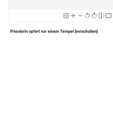
Priesterin opfert vor einem Tempel [verschollen]
Fauvel-Tafel
Alternativer Titel:
Herstellung
Anmerkung:
Durch stilistische Vergleiche 
und Nicomachi-Tafeln konstatie
heute verschollene Tafel, die M
derselben spätantiken Werkstat
ursprüngliche (gemalte?) Insch
Jahrhunderte. Die Entfernung
im Tympanon und die Ergänzung
wahrscheinlich in der karolinig
worden. (Cameron 1984)