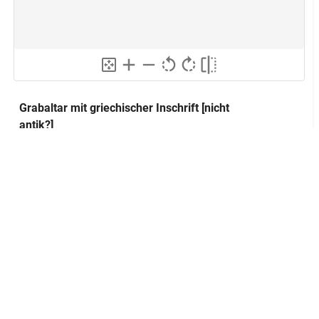
Grabaltar mit griechischer Inschrift [nicht
antik?]
Klassifikation und Beschreibung
GND
Sachbegriff:
Plastik
GND
Klassifikation:
Grabaltar
GND
Inschrift
Inschriften:
ΔΗΜΗΤΡΙ
WΟ ΑΡΧΙ
ΕΡΕΙ
ΕΥCΕΒΕCΤΑΤWΙ
ΑΡΧΕΛΑΟC