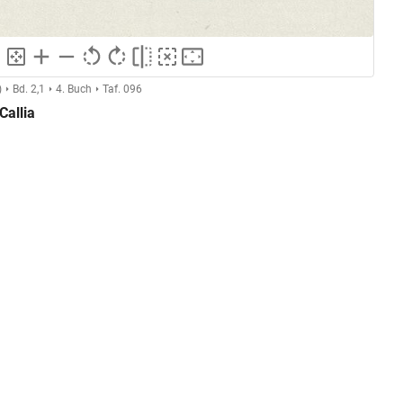
)
Bd. 2,1
4. Buch
Taf. 096
Callia
Anonymer Kupferstecher (Montfaucon, L'antiquité expliquée)
GND
Kupferstich
ng
GND
Grafik
GND
Druckgrafik
Boissard
unten mittig
Platzierung:
Quellenangabe
Anmerkung: