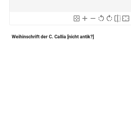
Weihinschrift der C. Callia [nicht antik?]
Klassifikation und Beschreibung
GND
Sachbegriff:
Plastik
GND
Klassifikation:
Inschrift
GND
Weihinschrift
Inschriften:
IOVI
OPT MAX
ET HERCVLI
INVICTO
C TVTICANVS
CALLIAT
EX VOTO
Vorderseite
Platzierung: