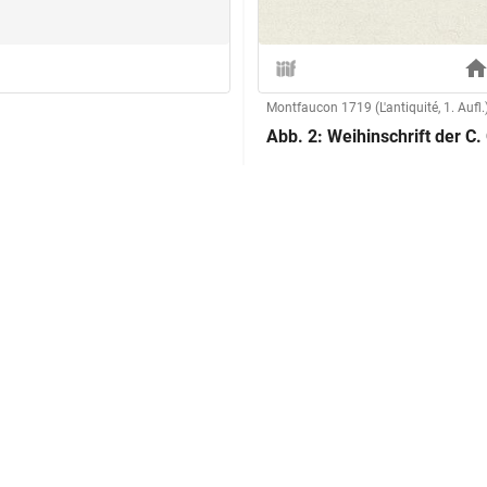
Montfaucon 1719 (L'antiquité, 1. Aufl.
Abb. 2: Weihinschrift der C. 
Herstellung
Kupferstecher:in:
Technik:
Klassifikation und Beschreibu
Sachbegriff:
Klassifikation:
Inschriften: