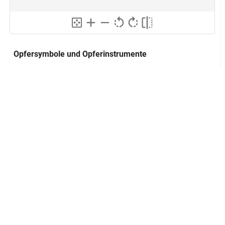
Opfersymbole und Opferinstrumente
Opfergerätefries
Alternativer Titel:
Lokalisierung
GND
Sammlung:
Musei Capitolini
Inventarnummer:
MC 608
Herstellung
Datierung:
spätes 1. Jh. v. Chr.
GND
Technik:
Flachrelief