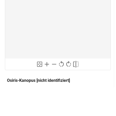
Osiris-Kanopus [nicht identifiziert]
Osiris-Hydreios
Alternativer Titel:
Klassifikation und Beschreibung