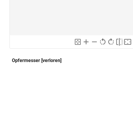
Opfermesser [verloren]
Klassifikation und Beschreibung
GND
Sachbegriff:
Kunsthandwerk
GND
Klassifikation:
Messer
###
Beschreibung:
Allgemeiner Kommentar