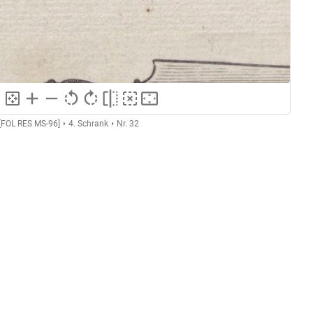
 [FOL RES MS-96]
4. Schrank
Nr. 32
GND
Kupferstich
ng
GND
Grafik
GND
Druckgrafik