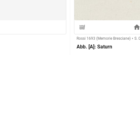
Rossi 1693 (Memorie Bresciane)
S. 
Abb. [A]: Saturn
Herstellung
Technik:
, verhüllter Kopf,
Klassifikation und Beschreibu
 Hand, Plinthe
Sachbegriff:
Klassifikation:
Beschreibung: