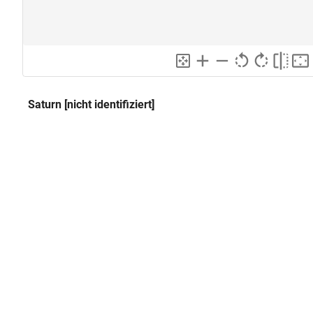
Saturn [nicht identifiziert]
Klassifikation und Beschreibung
GND
Sachbegriff:
Kunsthandwerk
GND
Klassifikation:
Statuette
Gewandfigur: stehend, männlich
Beschreibung:
Blumenstrauß in seiner rechten
GND
Saturnus
Bildinhalt:
GND
Bronze
Material: