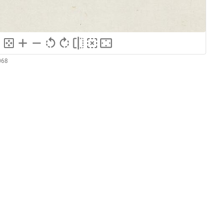
068
GND
Kupferstich
ng
GND
Grafik
GND
Druckgrafik
Abbildung einer Statuette eines Priesters
GND