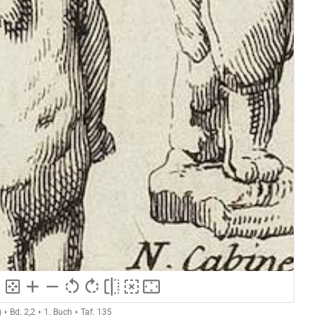
)
Bd. 2,2
1. Buch
Taf. 135