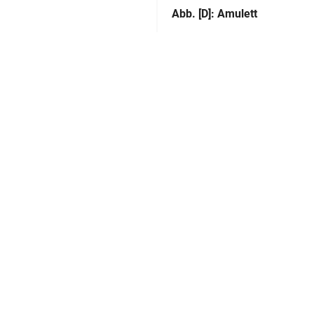
Abb. [D]: Amulett
Alternativer Titel:
Herstellung
Kupferstecher:in:
Technik:
Klassifikation und Beschreibu
Sachbegriff:
Klassifikation:
GND
Paris. Bibliothèque
Inschriften:
Saint-Germain-des-Prés, von
" angegeben.