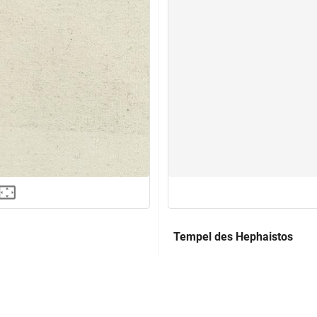
Tempel des Hephaistos
Alternativer Titel:
aucon, L'antiquité expliquée)