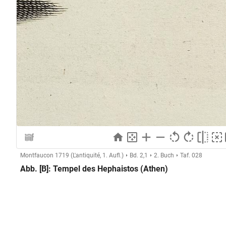
Montfaucon 1719 (L'antiquité, 1. Aufl.)
Bd. 2,1
2. Buch
Taf. 028
Abb. [B]: Tempel des Hephaistos (Athen)
Herstellung
Kupferstecher:in:
Anonymer Kupferstecher (Montf