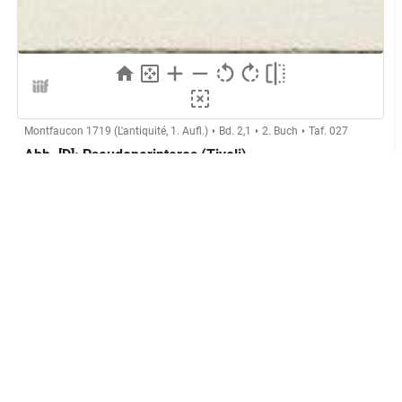
Montfaucon 1719 (L'antiquité, 1. Aufl.)
Bd. 2,1
2. Buch
Taf. 027
Abb. [D]: Pseudoperipteros (Tivoli)
Herstellung
Kupferstecher:in:
Anonymer Kupferstecher (Montfaucon,
L'antiquité expliquée)
GND
Technik:
Kupferstich
Klassifikation und Beschreibung
GND
Sachbegriff:
Grafik
GND
Klassifikation:
Druckgrafik