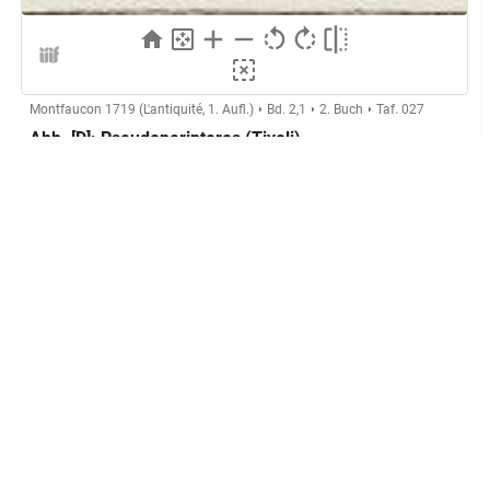
Montfaucon 1719 (L'antiquité, 1. Aufl.)
Bd. 2,1
2. Buch
Taf. 027
Abb. [D]: Pseudoperipteros (Tivoli)
Herstellung
Kupferstecher:in:
Anonymer Kupferstecher (Montfaucon,
L'antiquité expliquée)
GND
Technik:
Kupferstich
Klassifikation und Beschreibung
GND
Sachbegriff:
Grafik
GND
Klassifikation:
Druckgrafik
Inschriften:
Serlio
unten mittig
Platzierung: