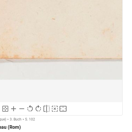
que)
3. Buch
S. 102
bbau (Rom)