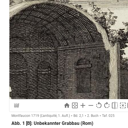
Montfaucon 1719 (L'antiquité, 1. Aufl.)
Bd. 2,1
2. Buch
Taf. 025
Abb. 1 [B]: Unbekannter Grabbau (Rom)