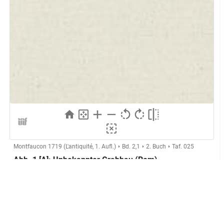
Montfaucon 1719 (L'antiquité, 1. Aufl.)
Bd. 2,1
2. Buch
Taf. 025
Abb. 1 [A]: Unbekannter Grabbau (Rom)
Herstellung
Kupferstecher:in:
Anonymer Kupferstecher (Montfaucon,
L'antiquité expliquée)