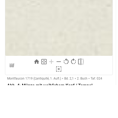
Montfaucon 1719 (L'antiquité, 1. Aufl.)
Bd. 2,1
2. Buch
Taf. 024
Abb. 4: Münze mit weiblichem Kopf / Tempel
Herstellung
Kupferstecher:in:
Anonymer Kupferstecher (Montfaucon,
L'antiquité expliquée)