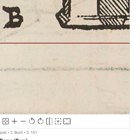
que)
3. Buch
S. 101