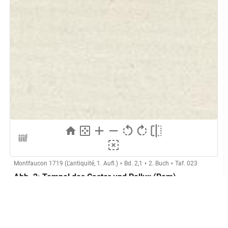
Montfaucon 1719 (L'antiquité, 1. Aufl.)
Bd. 2,1
2. Buch
Taf. 023
Abb. 2: Tempel des Castor und Pollux (Rom)
Herstellung
Kupferstecher:in:
Anonymer Kupferstecher (Montfaucon,