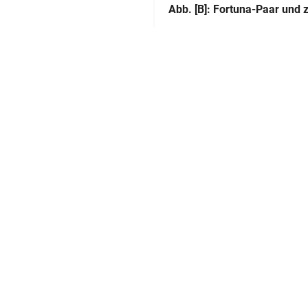
Abb. [B]: Fortuna-Paar und 
Herstellung
Kupferstecher:in:
Technik:
Klassifikation und Beschreibu
GND
ssel. Antikensammlung
Sachbegriff:
Klassifikation:
Inschriften: