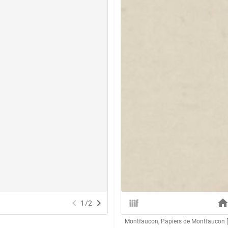
1
/
2
Montfaucon, Papiers de Montfaucon [