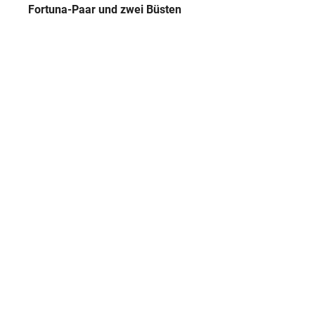
Fortuna-Paar und zwei Büsten
Abraxas
Alternativer Titel:
Montfaucon
Quelle:
Lokalisierung
Sammlung:
Museumslandschaft Hessen Ka
Inventarnummer:
Ge 82
Sammlungseingang:
Kauf
Herstellung
Datierung:
2. Jh. n. Chr.
GND
Technik:
Steinschneidekunst
Klassifikation und Beschreibung