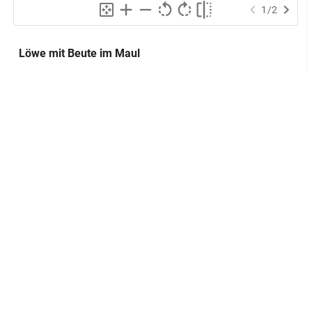
1
/
2
Löwe mit Beute im Maul
Abraxas
Alternativer Titel:
Montfaucon
Quelle:
Lokalisierung
Sammlung:
Museumslandschaft Hessen Kassel.
GND
Antikensammlung
Inventarnummer:
Ge 156
Sammlungseingang:
Kauf
Herstellung
Datierung:
2.-3. Jh.