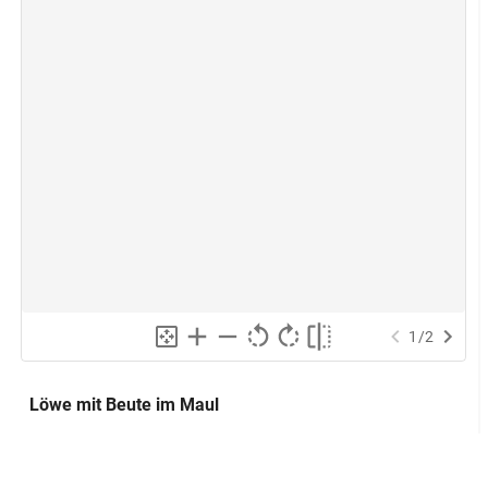
1
/
2
Löwe mit Beute im Maul
Abraxas
Alternativer Titel: