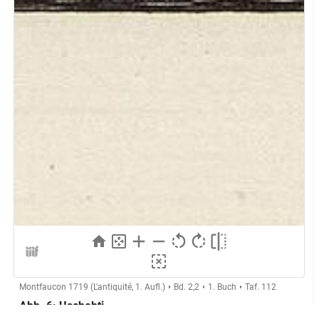
Montfaucon 1719 (L'antiquité, 1. Aufl.)
Bd. 2,2
1. Buch
Taf. 112
Abb. 6: Uschebti