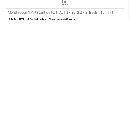
Montfaucon 1719 (L'antiquité, 1. Aufl.)
Bd. 2,2
3. Buch
Taf. 171
Abb. [E]: Weibliche Gewandfigur
Herstellung
Kupferstecher:in:
Anonymer Kupferstecher (Montfaucon,
L'antiquité expliquée)
GND
Technik:
Kupferstich
Klassifikation und Beschreibung
GND
Sachbegriff:
Grafik
GND
Klassifikation:
Druckgrafik
Inschriften:
Capello
unten mittig
Platzierung:
Quellenangabe
Anmerkung:
Abbildung einer Gemme mit weiblicher
Beschreibung: