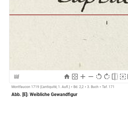
Montfaucon 1719 (L'antiquité, 1. Aufl.)
Bd. 2,2
3. Buch
Taf. 171
Abb. [E]: Weibliche Gewandfigur
Herstellung
Kupferstecher:in:
Anonymer Kupferstecher (Montf