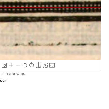
Taf. [16], Nr. 97-102
igur
Anonymer Kupferstecher (Capello 1702)