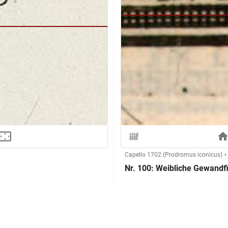
Capello 1702 (Prodromus iconicus)
Nr. 100: Weibliche Gewandf
Herstellung
aucon, L'antiquité expliquée)
Kupferstecher:in: