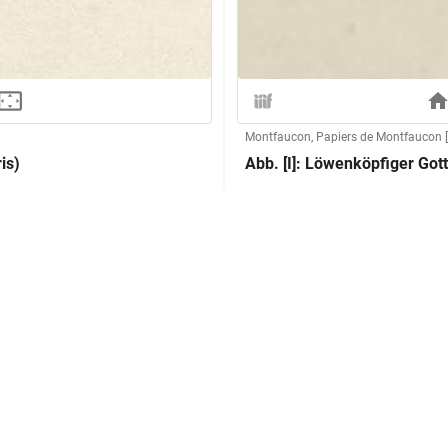
Montfaucon, Papiers de Montfaucon [
is)
Abb. [I]: Löwenköpfiger Got
Herstellung
aucon, L'antiquité expliquée)
Kupferstecher:in:
Technik:
Klassifikation und Beschreibu
Sachbegriff:
Klassifikation: