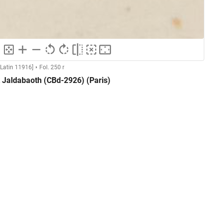
Latin 11916]
Fol. 250 r
t Jaldabaoth (CBd-2926) (Paris)
Anonymer Kupferstecher (Montfaucon, L'antiquité expliquée)
GND
Kupferstich
ng
GND
Grafik
GND
Druckgrafik
GND
Probedruck