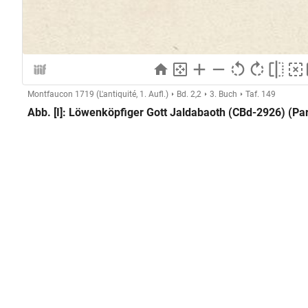
Montfaucon 1719 (L'antiquité, 1. Aufl.)
Bd. 2,2
3. Buch
Taf. 149
Abb. [I]: Löwenköpfiger Gott Jaldabaoth (CBd-2926) (Par
Herstellung
Kupferstecher:in:
Anonymer Kupferstecher (Montf
GND
Technik:
Kupferstich
Klassifikation und Beschreibung
GND
Sachbegriff:
Grafik
GND
Klassifikation:
Druckgrafik
Inschriften:
Ste. Genevieve