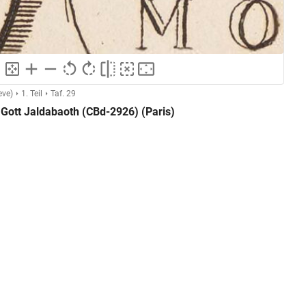
eve)
1. Teil
Taf. 29
Gott Jaldabaoth (CBd-2926) (Paris)
Abb. III, IV
GND
Ertinger, Franz
GND
Radierung
ng
GND