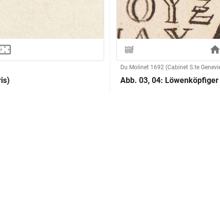
Du Molinet 1692 (Cabinet S.te Genevi
is)
Abb. 03, 04: Löwenköpfiger 
Laut Beschriftung:
aucon, L'antiquité expliquée)
Herstellung
Radierer:in:
Technik:
Klassifikation und Beschreibu
Sachbegriff: