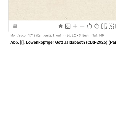
Montfaucon 1719 (L'antiquité, 1. Aufl.)
Bd. 2,2
3. Buch
Taf. 149
Abb. [I]: Löwenköpfiger Gott Jaldabaoth (CBd-2926) (Par
Herstellung
Kupferstecher:in:
Anonymer Kupferstecher (Montf
GND
Technik:
Kupferstich
Klassifikation und Beschreibung
GND
Sachbegriff:
Grafik
GND
Klassifikation:
Druckgrafik
Inschriften:
Ste. Genevieve