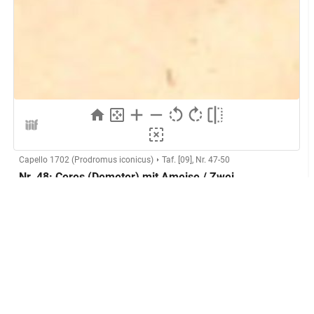
Capello 1702 (Prodromus iconicus)
Taf. [09], Nr. 47-50
Nr. 48: Ceres (Demeter) mit Ameise / Zwei
Figuren (Kassel)
Herstellung
Kupferstecher:in:
Anonymer Kupferstecher (Capello
1702)
GND
Technik:
Kupferstich