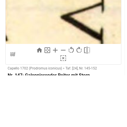
Capello 1702 (Prodromus iconicus)
Taf. [24], Nr. 145-152
Nr. 147: Galoppierender Reiter mit Stern
(Kassel)
Herstellung
Kupferstecher:in:
Anonymer Kupferstecher (Capello
1702)
GND
Technik:
Kupferstich