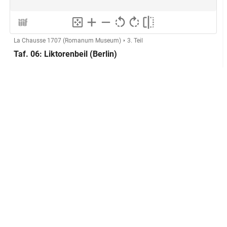
La Chausse 1707 (Romanum Museum)
3. Teil
Taf. 06: Liktorenbeil (Berlin)
Herstellung
GND
Technik:
Kupferstich
Klassifikation und Beschreibung
GND
Sachbegriff:
Grafik
GND
Klassifikation:
Druckgrafik
GND
Seite
Inschriften:
SECVRIS
oben mittig
Platzierung:
Titel der Tafel
Anmerkung: