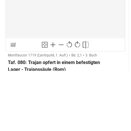
Montfaucon 1719 (L'antiquité, 1. Aufl.)
Bd. 2,1
3. Buch
Taf. 080: Trajan opfert in einem befestigten
Lager - Trajanssäule (Rom)
Taf. LXXX
Laut Beschriftung:
Herstellung
Kupferstecher:in:
Anonymer Kupferstecher (Montfaucon,
L'antiquité expliquée)
GND
Technik:
Kupferstich