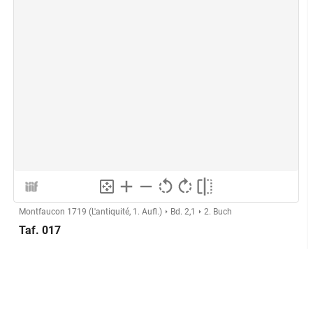
Montfaucon 1719 (L'antiquité, 1. Aufl.)
Bd. 2,1
2. Buch
Taf. 017
Taf. XVII
Laut Beschriftung: