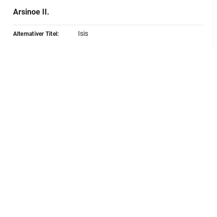
Arsinoe II.
Isis
Alternativer Titel:
Montfaucon
Quelle:
Lokalisierung
Sammlung:
Museo Gregoriano Egizio
GND
(Vatikanstadt)
Inventarnummer:
22681
Alte Inventarnummer:
25
Sammlungseingang:
1838; Erwerbung
Herstellung
Datierung:
285-246 v. Chr.
GND
Ort:
Ägypten (Altertum)